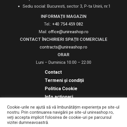
Sediu social: Bucuresti, sector 3, P-ta Unirii, nr.1
INFORMAȚII MAGAZIN
Tel.:
+40 754 459 082
Mail:
office@unireashop.ro
CONTACT ÎNCHIRIERI SPAȚII COMERCIALE
contracts@unireashop.ro
ORAR
Luni – Duminica 10.00 – 22.00
Contact
Termeni și condiții
Politica Cookie
Info acționari
ANPC
Cookie-urile ne ajută să vă îmbunătățim experiența pe site-ul
nostru. Prin continuarea navigării pe site-ul unireashop.ro,
veți accepta implicit folosirea de cookie-uri pe parcursul
vizitei dumneavoastră.